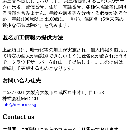
第三者へ提供しております。 第三者提供するこれらのデー
タは氏名、郵便番号、住所、電話番号、各種保険証等に関す
る情報を含みません。年齢や病名等を分析する必要があるた
め、年齢(100歳以上は100歳に一括り)、傷病名（5例未満の
希少な病名は除外）を含みます。
匿名加工情報の提供方法
上記項目は、暗号化等の加工が実施され、個人情報を復元し
て特定の個人が再識別できないように匿名化が施されたうえ
で、クラウドサーバーを経由して提供します。この提供は、
継続して実施するものとなります。
お問い合わせ先
〒537-0021 大阪府大阪市東成区東中本1丁目15-23
株式会社MeDiCU
info@medicu.co.jp
Contact us
ご質問、
ご相談は
こちらの
フォームより
承っております
。