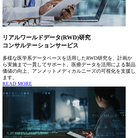
リアルワールドデータ(RWD)研究
コンサルテーションサービス
多様な
医学系データベースを
活用した
RWD研究を、
計画か
ら
実施まで
一貫して
サポート
。
医療データを
活用に
よる
製品
価値の
向上、
アンメットメディカルニーズの
可視化を
支援し
ます
。
READ MORE