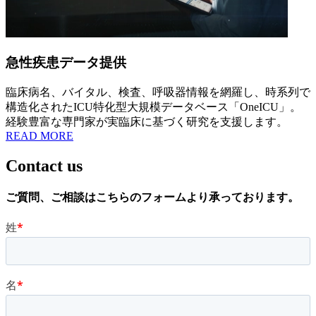
急性疾患データ提供
臨床病名、
バイタル
、
検査、
呼吸器情報を
網羅し
、
時系列で
構造化された
ICU特化型大規模データベース
「OneICU」。
経験豊富な
専門家が
実臨床に
基づく
研究を
支援します
。
READ MORE
Contact us
ご質問、
ご相談は
こちらの
フォームより
承っております
。