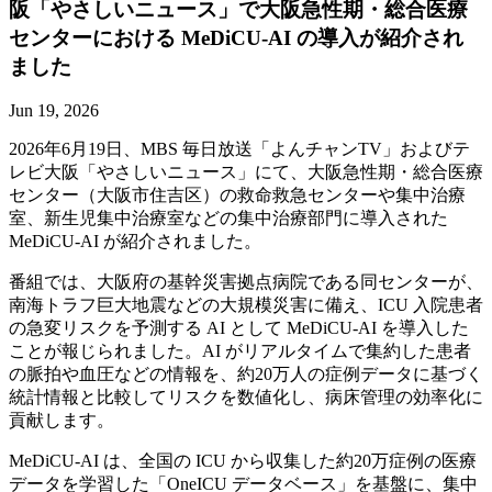
阪
「やさしい
ニュース」で
大阪急性期・総合医療
センターに
おける
MeDiCU-AI の
導入が
紹介され
ました
Jun 19, 2026
2026年6月19日、MBS 毎日放送「よんチャンTV」およびテ
レビ大阪「やさしいニュース」にて、大阪急性期・総合医療
センター（大阪市住吉区）の救命救急センターや集中治療
室、新生児集中治療室などの集中治療部門に導入された
MeDiCU-AI が紹介されました。
番組では、大阪府の基幹災害拠点病院である同センターが、
南海トラフ巨大地震などの大規模災害に備え、ICU 入院患者
の急変リスクを予測する AI として MeDiCU-AI を導入した
ことが報じられました。AI がリアルタイムで集約した患者
の脈拍や血圧などの情報を、約20万人の症例データに基づく
統計情報と比較してリスクを数値化し、病床管理の効率化に
貢献します。
MeDiCU-AI は、全国の ICU から収集した約20万症例の医療
データを学習した「OneICU データベース」を基盤に、集中