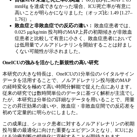
mmHg を達成できなかった場合、ICU死亡率が有意に
高いことが明らかになりました（オッズ比: 1.49 [1.27–
1.76]）。
敗血症と非敗血症での反応の違い：
敗血症患者では、
0.025 µg/kg/min 投与時のMAP上昇の初期傾きが非敗血
症患者と比較して有意に小さく、敗血症患者において
は低用量でノルアドレナリンを開始することは好まし
くない可能性が示されました。
OneICUの強みを活かした新規性の高い研究
本研究の大きな特長は、OneICUの1分単位のバイタルサイン
データを活用することで、ノルアドレナリン投与後のMAP
の経時変化を極めて高い時間分解能で捉えた点にあります。
従来の研究では数時間単位のデータに基づく解析が主流でし
たが、本研究は分単位の詳細なデータを用いることで、用量
ごとの昇圧効果の違いや、敗血症・非敗血症間での反応差を
初めて定量的に明らかにしました。
この成果は、ショック患者に対するノルアドレナリンの初期
投与量の最適化に向けた重要なエビデンスとなり、ICUにお
ける治療判断の精緻化に貢献することが期待されます。