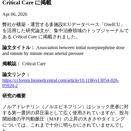
Critical Care に
掲載
Apr 06, 2026
弊社が構築・運営する多施設ICUデータベース「OneICU」
を活用した研究論文が、集中治療領域のトップジャーナルで
ある
Critical Care
に掲載されました。
論文タイトル：
Association between initial norepinephrine dose
and minute by minute mean arterial pressure
掲載誌：
Critical Care
論文リンク：
https://ccforum.biomedcentral.com/article/10.1186/s13054-026-
05920-2
研究の概要
ノルアドレナリン（ノルエピネフリン）はショック患者に対
する第一選択の昇圧薬として広く使用されていますが、投与
開始後の平均動脈圧（MAP）の上昇の大きさやタイミング
については、これまで十分に明らかにされていませんでし