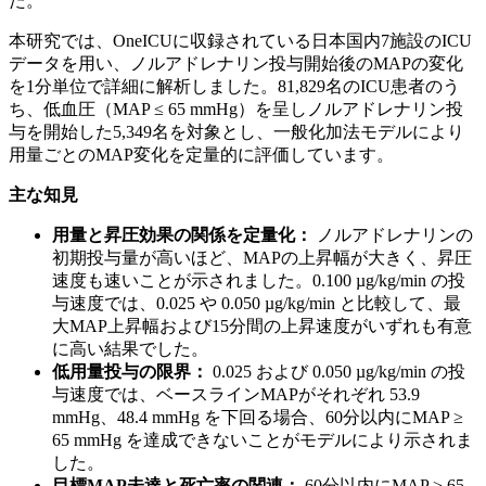
た。
本研究では、OneICUに収録されている日本国内7施設のICU
データを用い、ノルアドレナリン投与開始後のMAPの変化
を1分単位で詳細に解析しました。81,829名のICU患者のう
ち、低血圧（MAP ≤ 65 mmHg）を呈しノルアドレナリン投
与を開始した5,349名を対象とし、一般化加法モデルにより
用量ごとのMAP変化を定量的に評価しています。
主な知見
用量と昇圧効果の関係を定量化：
ノルアドレナリンの
初期投与量が高いほど、MAPの上昇幅が大きく、昇圧
速度も速いことが示されました。0.100 µg/kg/min の投
与速度では、0.025 や 0.050 µg/kg/min と比較して、最
大MAP上昇幅および15分間の上昇速度がいずれも有意
に高い結果でした。
低用量投与の限界：
0.025 および 0.050 µg/kg/min の投
与速度では、ベースラインMAPがそれぞれ 53.9
mmHg、48.4 mmHg を下回る場合、60分以内にMAP ≥
65 mmHg を達成できないことがモデルにより示されま
した。
目標MAP未達と死亡率の関連：
60分以内にMAP ≥ 65