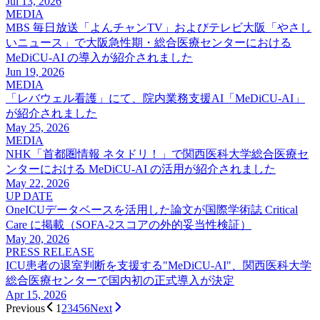
Jul 13, 2026
MEDIA
MBS 毎日
放送
「よん
チャンTV」
および
テレビ大阪
「やさし
い
ニュース」で
大阪急性期・総合医療センターに
おける
MeDiCU-AI の
導入が
紹介されました
Jun 19, 2026
MEDIA
「レバウェル看護」にて、
院内業務支援AI
「MeDiCU-AI」
が
紹介されました
May 25, 2026
MEDIA
NHK
「首都圏情報 ネタドリ！
」で
関西医科大学総合医療セ
ンターに
おける
MeDiCU-AI の
活用が
紹介されました
May 22, 2026
UP DATE
OneICUデータベースを
活用した
論文が
国際学術誌 Critical
Care に
掲載
（SOFA-2スコアの
外的
妥当性検証）
May 20, 2026
PRESS RELEASE
ICU患者の
退室判断を
支援する
"
MeDiCU-AI
"
、
関西医科大学
総合医療センターで
国内初の
正式導入が
決定
Apr 15, 2026
Previous
1
2
3
4
5
6
Next