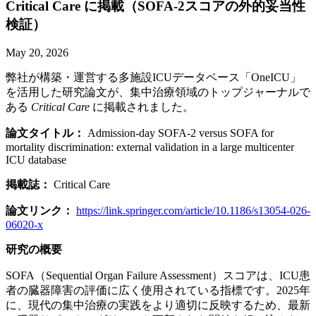
Critical Care に
掲載
（SOFA-2スコアの
外的
妥当性
検証）
May 20, 2026
弊社が構築・運営する多施設ICUデータベース「OneICU」
を活用した研究論文が、集中治療領域のトップジャーナルで
ある
Critical Care
に掲載されました。
論文タイトル：
Admission-day SOFA-2 versus SOFA for
mortality discrimination: external validation in a large multicenter
ICU database
掲載誌：
Critical Care
論文リンク：
https://link.springer.com/article/10.1186/s13054-026-
06020-x
研究の概要
SOFA（Sequential Organ Failure Assessment）スコアは、ICU患
者の臓器障害の評価に広く使用されている指標です。2025年
に、現代の集中治療の実践をより適切に反映するため、最新