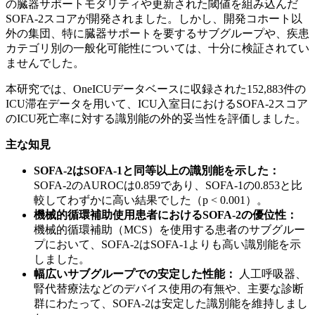
の臓器サポートモダリティや更新された閾値を組み込んだ
SOFA-2スコアが開発されました。しかし、開発コホート以
外の集団、特に臓器サポートを要するサブグループや、疾患
カテゴリ別の一般化可能性については、十分に検証されてい
ませんでした。
本研究では、OneICUデータベースに収録された152,883件の
ICU滞在データを用いて、ICU入室日におけるSOFA-2スコア
のICU死亡率に対する識別能の外的妥当性を評価しました。
主な知見
SOFA-2はSOFA-1と同等以上の識別能を示した：
SOFA-2のAUROCは0.859であり、SOFA-1の0.853と比
較してわずかに高い結果でした（p < 0.001）。
機械的循環補助使用患者におけるSOFA-2の優位性：
機械的循環補助（MCS）を使用する患者のサブグルー
プにおいて、SOFA-2はSOFA-1よりも高い識別能を示
しました。
幅広いサブグループでの安定した性能：
人工呼吸器、
腎代替療法などのデバイス使用の有無や、主要な診断
群にわたって、SOFA-2は安定した識別能を維持しまし